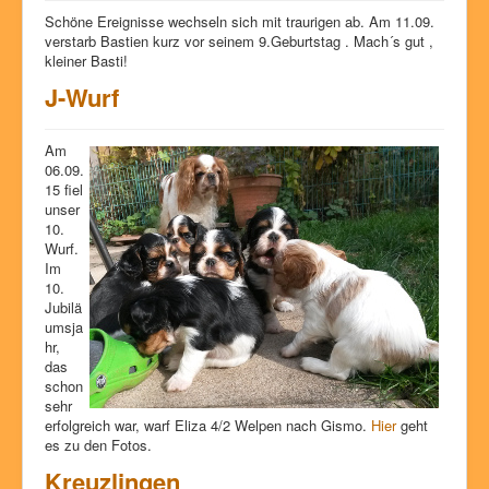
Ausstellungserfolge
Schöne Ereignisse wechseln sich mit traurigen ab. Am 11.09.
verstarb Bastien kurz vor seinem 9.Geburtstag . Mach´s gut ,
Würfe
kleiner Basti!
J-Wurf
Unsere Hunde
Geschichte
Am
Fotos
06.09.
15 fiel
Glossar
unser
10.
Chat
Wurf.
Im
Kontakt
10.
Jubilä
umsja
hr,
das
schon
sehr
erfolgreich war, warf Eliza 4/2 Welpen nach Gismo.
Hier
geht
es zu den Fotos.
Kreuzlingen