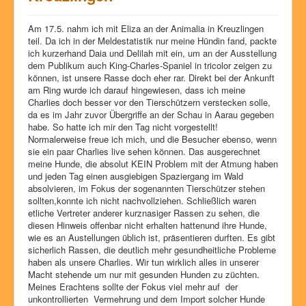
Am 17.5. nahm ich mit Eliza an der Animalia in Kreuzlingen
teil. Da ich in der Meldestatistik nur meine Hündin fand, packte
ich kurzerhand Daia und Delilah mit ein, um an der Ausstellung
dem Publikum auch King-Charles-Spaniel in tricolor zeigen zu
können, ist unsere Rasse doch eher rar. Direkt bei der Ankunft
am Ring wurde ich darauf hingewiesen, dass ich meine
Charlies doch besser vor den Tierschützern verstecken solle,
da es im Jahr zuvor Übergriffe an der Schau in Aarau gegeben
habe. So hatte ich mir den Tag nicht vorgestellt!
Normalerweise freue ich mich, und die Besucher ebenso, wenn
sie ein paar Charlies live sehen können. Das ausgerechnet
meine Hunde, die absolut KEIN Problem mit der Atmung haben
und jeden Tag einen ausgiebigen Spaziergang im Wald
absolvieren, im Fokus der sogenannten Tierschützer stehen
sollten,konnte ich nicht nachvollziehen. Schließlich waren
etliche Vertreter anderer kurznasiger Rassen zu sehen, die
diesen Hinweis offenbar nicht erhalten hattenund ihre Hunde,
wie es an Austellungen üblich ist, präsentieren durften. Es gibt
sicherlich Rassen, die deutlich mehr gesundheitliche Probleme
haben als unsere Charlies. Wir tun wirklich alles in unserer
Macht stehende um nur mit gesunden Hunden zu züchten.
Meines Erachtens sollte der Fokus viel mehr auf der
unkontrollierten Vermehrung und dem Import solcher Hunde