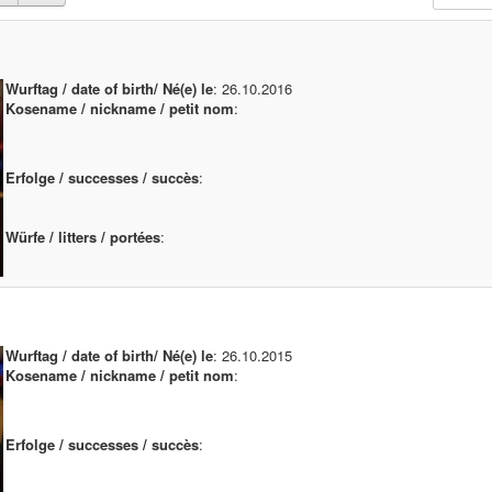
Wurftag / date of birth/ Né(e) le
: 26.10.2016
Kosename / nickname / petit nom
:
Erfolge / successes / succès
:
Würfe / litters / portées
:
Wurftag / date of birth/ Né(e) le
: 26.10.2015
Kosename / nickname / petit nom
:
Erfolge / successes / succès
: