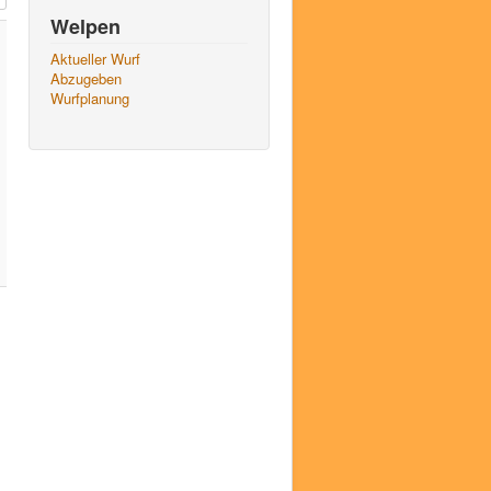
Welpen
Aktueller Wurf
Abzugeben
Wurfplanung