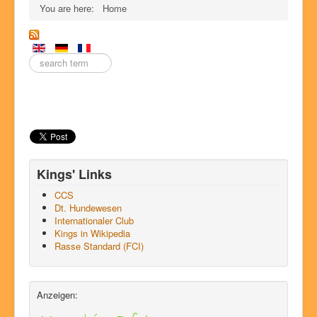
You are here:
Home
Enter
a
search
term
here.
Kings' Links
CCS
Dt. Hundewesen
Internationaler Club
Kings in Wikipedia
Rasse Standard (FCI)
Anzeigen: