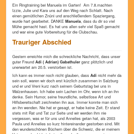
Ein Ringtraining bei Manuela im Garten! Am 7.8.machten
Izzie, Julie und Kara uns auf den Weg nach Schlatt. Nach
einen gemütlichen Znüni und anschließendem Spaziergang,
wurde hart gearbeitet. DANKE
Manuela
, dass du dir so viel
Mühe gemacht hast. Es hat uns allen sehr viel Spaß gemacht
und war eine gute Vorbereitung für die Clubschau.
Trauriger Abschied
Gestern erreichte mich die schreckliche Nachricht, dass unser
guter Freund
Adi ( Adrian) Gabathuler
ganz plötzlich und
unerwartet am 20.5. verstorben ist.
Ich kann es immer noch nicht glauben, dass
Adi
nicht mehr da
sein soll, waren wir doch erst kürzlich zusammen in Salzburg
und er und Vreni kurz nach seinem Geburtstag bei uns in
Walzenhausen. Ich habe sein Lachen im Ohr, wenn ich an ihn
denke. Sein Humor, seine freundliche, selbstlose Art und
Hilfsbereitschaft zeichneten ihn aus. Immer konnte man sich
an ihn wenden. Nie hat er gesagt, er habe keine Zeit. Er stand
stets mit Rat und Tat zur Seite und wir werden ihm nie
vergessen, was er für uns und Annelies getan hat, als 2003
Paula und Annelies so kurz hintereinander gestorben sind. Mit
den wunderschönen Büchern über die Schweiz, die er meinem