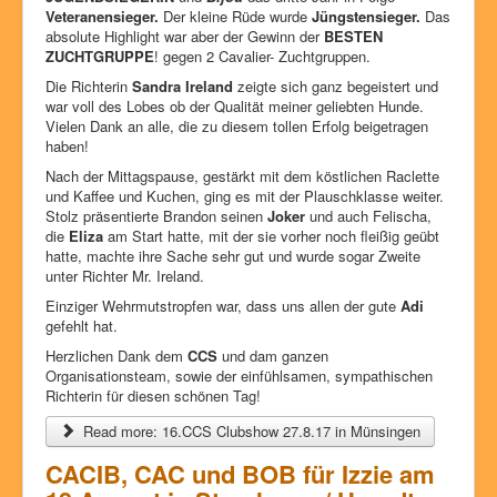
Veteranensieger.
Der kleine Rüde wurde
Jüngstensieger.
Das
absolute Highlight war aber der Gewinn der
BESTEN
ZUCHTGRUPPE
! gegen 2 Cavalier- Zuchtgruppen.
Die Richterin
Sandra Ireland
zeigte sich ganz begeistert und
war voll des Lobes ob der Qualität meiner geliebten Hunde.
Vielen Dank an alle, die zu diesem tollen Erfolg beigetragen
haben!
Nach der Mittagspause, gestärkt mit dem köstlichen Raclette
und Kaffee und Kuchen, ging es mit der Plauschklasse weiter.
Stolz präsentierte Brandon seinen
Joker
und auch Felischa,
die
Eliza
am Start hatte, mit der sie vorher noch fleißig geübt
hatte, machte ihre Sache sehr gut und wurde sogar Zweite
unter Richter Mr. Ireland.
Einziger Wehrmutstropfen war, dass uns allen der gute
Adi
gefehlt hat.
Herzlichen Dank dem
CCS
und dam ganzen
Organisationsteam, sowie der einfühlsamen, sympathischen
Richterin für diesen schönen Tag!
Read more: 16.CCS Clubshow 27.8.17 in Münsingen
CACIB, CAC und BOB für Izzie am