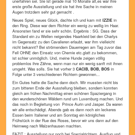
unerfahren sei. Sie ist gerade mal 10 Monate alt,es war ihre
erste große Ausstellung und sie hat ihre Sache in meinen
Augen trotzdem sehr gut gemacht .
Neues Spiel, neues Glück, dachte ich und kam mit
IZZIE
in
den Ring. Diese war dem Richter ein wenig zu wellig im Haar.
Ansonsten fand er sie sehr schön. Ergebnis : SG. Dass der
Standard ein zu Wellen neigendes Haarkleid bei den Charlys
im Gegensatz zu den Cavalieren erlaubt, war ihm vielleicht
nicht bekannt? Bei strömendem Dauerregen am Tag zuvor das
Fell OHNE den Einsatz von Chemie etc.glatt zu bekommen,
ist schier unmöglich. Und, meine Hunde zeigen völlig
problemlos ihre Zähne, wenn man nur ein wenig sanft mit ihnen
umgeht. Was solls. Sie hat vorher 3
CACIB, BOB, BOS
in
Folge unter 3 verschiedenen Richtern gewonnen...
Ein Gutes hatte die Sache dann doch. Wir mussten nicht bis
zum bitteren Ende der Ausstellung bleiben, sondern konnten
gleich am frühen Nachmittag einen schönen Spaziergang in
den wunderschönen Wäldern rund um Luxemburg machen. Und
das noch in Begleitung von Prince Aurin und Jasper. Da waren
wir alle entschädigt. Abends gab es dann noch ein leckeres
Essen beim Italiener und am Sonntag ein königliches
Frühstück in der Rue des Roses, bevor wir uns dann auf den
Heimweg nach Walzenhausen machten.
FAZIT : Ausstellung nur noch bei Spezialrichtern, Ausflug und