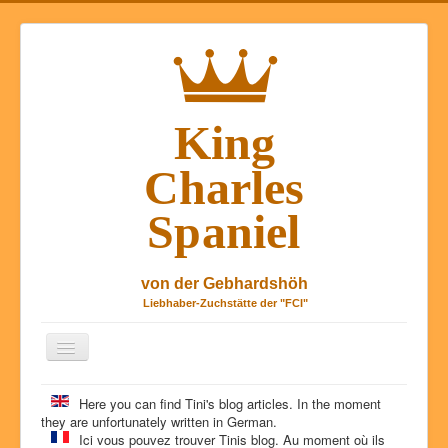
Toggle
Navigation
Tini's dog blog
Here you can find Tini's blog articles. In the moment
they are unfortunately written in German.
About us
Ici vous pouvez trouver
Tinis
blog.
Au moment où ils