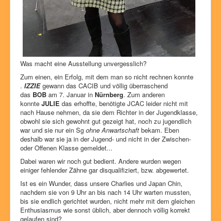
Was macht eine Ausstellung unvergesslich?
Zum einen, ein Erfolg, mit dem man so nicht rechnen konnte
.
IZZIE
gewann das CACIB und völlig überraschend
das
BOB
am 7. Januar in
Nürnberg
. Zum anderen
konnte
JULIE
das erhoffte, benötigte JCAC leider nicht mit
nach Hause nehmen, da sie dem Richter in der Jugendklasse,
obwohl sie sich gewohnt gut gezeigt hat, noch zu jugendlich
war und sie nur ein Sg
ohne Anwartschaft
bekam. Eben
deshalb war sie ja in der Jugend- und nicht in der Zwischen-
oder Offenen Klasse gemeldet...
Dabei waren wir noch gut bedient. Andere wurden wegen
einiger fehlender Zähne gar disqualifiziert, bzw. abgewertet.
Ist es ein Wunder, dass unsere Charlies und Japan Chin,
nachdem sie von 9 Uhr an bis nach 14 Uhr warten mussten,
bis sie endlich gerichtet wurden, nicht mehr mit dem gleichen
Enthusiasmus wie sonst üblich, aber dennoch völlig korrekt
gelaufen sind?