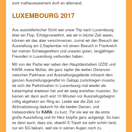
sont malheureusement
écrit
en allemand
.
Dog show success
LUXEMBOURG 2017
Litters
Our dogs
Aus ausstellerischer Sicht war unser Trip nach Luxembourg
eher ein Flop. Erfolgsverwöhnt, wie wir in letzter Zeit waren,
History
können wir das aber verschmerzen, zumal wir den Besuch der
Pictures
Ausstellung am 2.September mit einem Besuch in Frankreich
bei meinen Schwiegereltern und unseren guten, langjährigen
Glossary
Freunden in Luxemburg verbunden haben.
Mit von der Partie war neben den Hauptdarstellern IZZIE und
Chat4U
KARA meine Mutter, die ganz tapfer die weiten Distanzen
zwischen Parkhaus und Ausstellungsgelände mitsamt dem
Contact
ganzen Ausstellungsgeraffel im Galopp zurücklegen musste,
da sich die Parksituation in Luxembourg mal wieder als
katastrophal erwiesen hat und wir ewig anstehen mussten. So
kamen wir dann auch erst 10 Minuten vor Ausstellugsbeginn
völlig abgehetzt am Ring an. Leider war die Zeit zur
Aklimatisierung dadurch für die beiden Damen, und
insbesondere für
KARA
, zu kurz. Für sie war es die erste
große Ausstellung und ihr Herz klopfte ganz aufgeregt. So kam
es dann auch, dass sie, obwohl S.Tripoli sie sehr schön fand,
nur ein SG bekam, weil sie in seinen Augen noch zu