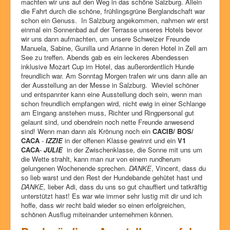
machten wir uns auf den Weg in das schöne Salzburg. Allein
die Fahrt durch die schöne, frühlingsgrüne Berglandschaft war
schon ein Genuss. In Salzburg angekommen, nahmen wir erst
einmal ein Sonnenbad auf der Terrasse unseres Hotels bevor
wir uns dann aufmachten, um unsere Schweizer Freunde
Manuela, Sabine, Gunilla und Arianne in deren Hotel in Zell am
See zu treffen. Abends gab es ein leckeres Abendessen
inklusive Mozart Cup im Hotel, das außerordentlich Hunde
freundlich war. Am Sonntag Morgen trafen wir uns dann alle an
der Ausstellung an der Messe in Salzburg. Wieviel schöner
und entspannter kann eine Ausstellung doch sein, wenn man
schon freundlich empfangen wird, nicht ewig in einer Schlange
am Eingang anstehen muss, Richter und Ringpersonal gut
gelaunt sind, und obendrein noch nette Freunde anwesend
sind! Wenn man dann als Krönung noch ein
CACIB/ BOS/
CACA
-
IZZIE
in der offenen Klasse gewinnt und ein
V1
CACA
-
JULIE
in der Zwischenklasse, die Sonne mit uns um
die Wette strahlt, kann man nur von einem rundherum
gelungenen Wochenende sprechen.
DANKE
, Vincent, dass du
so lieb warst und den Rest der Hundebande gehütet hast und
DANKE,
lieber Adi, dass du uns so gut chauffiert und tatkräftig
unterstützt hast! Es war wie immer sehr lustig mit dir und ich
hoffe, dass wir recht bald wieder so einen erfolgreichen,
schönen Ausflug miteinander unternehmen können.