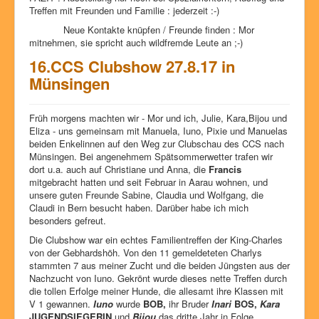
Treffen mit Freunden und Familie : jederzeit :-)
Neue Kontakte knüpfen / Freunde finden : Mor
mitnehmen, sie spricht auch wildfremde Leute an ;-)
16.CCS Clubshow 27.8.17 in
Münsingen
Früh morgens machten wir - Mor und ich, Julie, Kara,Bijou und
Eliza - uns gemeinsam mit Manuela, Iuno, Pixie und Manuelas
beiden Enkelinnen auf den Weg zur Clubschau des CCS nach
Münsingen. Bei angenehmem Spätsommerwetter trafen wir
dort u.a. auch auf Christiane und Anna, die
Francis
mitgebracht hatten und seit Februar in Aarau wohnen, und
unsere guten Freunde Sabine, Claudia und Wolfgang, die
Claudi in Bern besucht haben. Darüber habe ich mich
besonders gefreut.
Die Clubshow war ein echtes Familientreffen der King-Charles
von der Gebhardshöh. Von den 11 gemeldeteten Charlys
stammten 7 aus meiner Zucht und die beiden Jüngsten aus der
Nachzucht von Iuno. Gekrönt wurde dieses nette Treffen durch
die tollen Erfolge meiner Hunde, die allesamt ihre Klassen mit
V 1 gewannen.
Iuno
wurde
BOB,
ihr Bruder
Inari
BOS,
Kara
JUGENDSIEGERIN
und
Bijou
das dritte Jahr in Folge