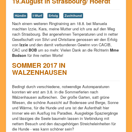
19.August in Strasbourg/ Hoerdt
Hündin
I-Wurf
Erfolg
Zuchthund
Nach einem weiteren Ringtraining am 18.8. bei Manuela
machten Izzie, Kara, meine Mutter und ich uns auf den Weg
nach Strasbourg. Bei angenehmen Temperaturen und in netter
Gesellschaft von Silvi und Christiane genossen wir den Erfolg
von
Izzie
und den damit verbundenen Gewinn von CACIB,
CAC und
BOB
um so mehr. Vielen Dank an die Richterin
Mme
Bodson
für ihre netten Worte!
SOMMER 2017 IN
WALZENHAUSEN
Bedingt durch verschiedene, notwendige Autoreparaturen
konnten wir erst am 3.8. in die Sommerferien nach
Walzenhausen aufbrechen. Der große Garten, satt grüne
Wiesen, die schöne Aussicht auf Bodensee und Berge, Sonne
und Wärme, für die Hunde und uns ist der Aufenthalt hier
immer wie ein Ausflug ins Paradies. Ausgiebige Spaziergänge
und lässiges die Seele baumeln lassen in Verbindung mit
nettem Besuch und den dazugehörigen Streicheleinheiten für
die Hunde - was kann schöner sein?