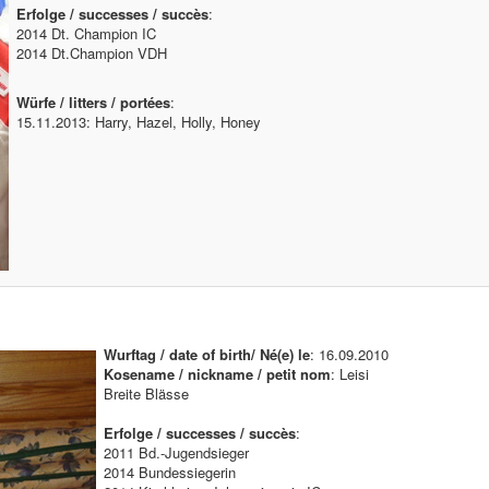
Erfolge / successes / succès
:
2014 Dt. Champion IC
2014 Dt.Champion VDH
Würfe / litters / portées
:
15.11.2013: Harry, Hazel, Holly, Honey
Wurftag / date of birth/ Né(e) le
: 16.09.2010
Kosename / nickname / petit nom
: Leisi
Breite Blässe
Erfolge / successes / succès
:
2011 Bd.-Jugendsieger
2014 Bundessiegerin