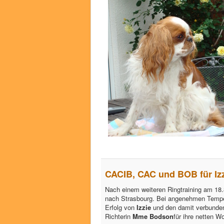
CACIB, CAC und BOB für Izz
Nach einem weiteren Ringtraining am 18.
nach Strasbourg. Bei angenehmen Tempera
Erfolg von
Izzie
und den damit verbund
Richterin
Mme Bodson
für ihre netten Wo