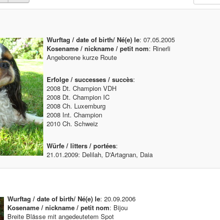
Wurftag / date of birth/ Né(e) le
: 07.05.2005
Kosename / nickname / petit nom
: Rinerli
Angeborene kurze Route
Erfolge / successes / succès
:
2008 Dt. Champion VDH
2008 Dt. Champion IC
2008 Ch. Luxemburg
2008 Int. Champion
2010 Ch. Schweiz
Würfe / litters / portées
:
21.01.2009: Delilah, D'Artagnan, Daia
Wurftag / date of birth/ Né(e) le
: 20.09.2006
Kosename / nickname / petit nom
: Bijou
Breite Blässe mit angedeutetem Spot