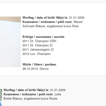
Wurftag / date of birth/ Né(e) le
: 21.01.2009
Kosename / nickname / petit nom
: Mausli
Schmale Blässe, angeborene kurze Rute
Erfolge / successes / succès
:
2011 Dt. Champion VDH
2011 Dt. Champion IC
2011 Jahressiegerin IC
2012 Lux. Champion
Würfe / litters / portées
:
28.10.2013: Gismo
Wurftag / date of birth/ Né(e) le
: 21.01.2009
Kosename / nickname / petit nom
: Leila
Breite Blässe, angeborene kurze Route