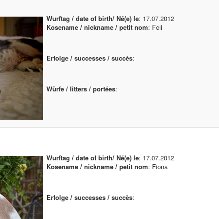
Wurftag / date of birth/ Né(e) le
: 17.07.2012
Kosename / nickname / petit nom
: Feli
Erfolge / successes / succès
:
Würfe / litters / portées
:
Wurftag / date of birth/ Né(e) le
: 17.07.2012
Kosename / nickname / petit nom
: Fiona
Erfolge / successes / succès
: