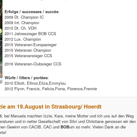
Erfolge / successes / succès
:
2009 Dt. Champion IC
2009 Int. Champion
2010 Dt. Ch. VDH
2011 Jahressieger BOB CCS
2012 Lux. Champion
2015 Veteranen-Europasieger
2015 Veteranan Champion
2015 Veteranansieger CCS
2016 Veteranen-Clubsieger CCS
Würfe / litters / portées
:
2010 Elliott, Ellinor,Eliza,Emmylou
2012 Flynn, Francis, Felicia,Fiona, Florence,Frennie
ie am 19.August in Strasbourg/ Hoerdt
8. bei Manuela machten Izzie, Kara, meine Mutter und ich uns auf den Weg
turen und in netter Gesellschaft von Silvi und Christiane genossen wir den
enen Gewinn von CACIB, CAC und
BOB
um so mehr. Vielen Dank an die
rte!