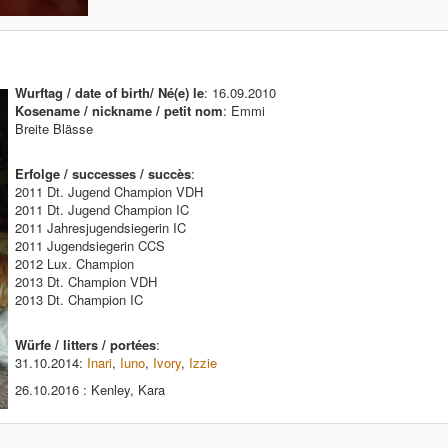
Wurftag / date of birth/ Né(e) le
: 16.09.2010
Kosename / nickname / petit nom
: Emmi
Breite Blässe
Erfolge / successes / succès
:
2011 Dt. Jugend Champion VDH
2011 Dt. Jugend Champion IC
2011 Jahresjugendsiegerin IC
2011 Jugendsiegerin CCS
2012 Lux. Champion
2013 Dt. Champion VDH
2013 Dt. Champion IC
Würfe / litters / portées
:
31.10.2014:
Inari
,
Iuno
,
Ivory
,
Izzie
26.10.2016 : Kenley, Kara