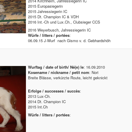
2014 Kirchheim, Jahressiegerin IC
2015 Europasiegerin
2015 Jahressiegerin IC
2015 Dt. Champion IC & VDH
2016 Int.-Ch und Lux.Ch., Clubsieger CCS
2016 Weyerbusch, Jahressiegerin IC
Würfe / litters / portées
:
06.09.15 J-Wurf nach Gismo v. d. Gebhardshöh
Wurftag / date of birth/ Né(e) le
: 16.09.2010
Kosename / nickname / petit nom
: Nori
Breite Blässe, verkürzte Route, leicht geknickt
Erfolge / successes / succès
:
2013 Lux-Ch.
2014 Dt. Champion IC
2015 Int.Ch
Würfe / litters / portées
: