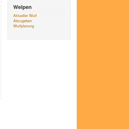
Welpen
Aktueller Wurf
Abzugeben
Wurfplanung