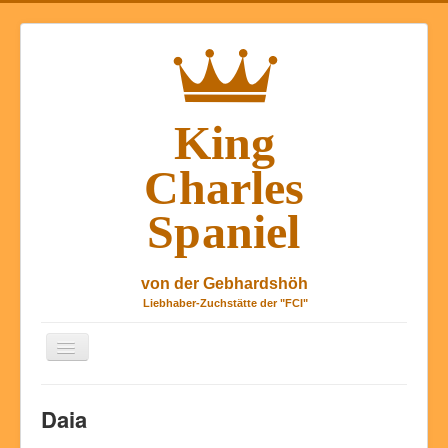
Navigation
an/aus
Tinis Hundeblog
Daia
Über uns