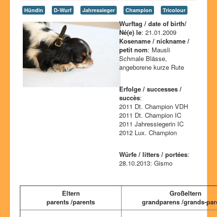
Ausstellungserfolge
Hündin
D-Wurf
Jahressieger
Champion
Tricolour
Wurftag / date of birth/
Würfe
Né(e) le
: 21.01.2009
Unsere Hunde
Kosename / nickname /
petit nom
: Mausli
Geschichte
Schmale Blässe,
angeborene kurze Rute
Fotos
Erfolge / successes /
Glossar
succès
:
2011 Dt. Champion VDH
Chat
2011 Dt. Champion IC
Kontakt
2011 Jahressiegerin IC
2012 Lux. Champion
Würfe / litters / portées
:
28.10.2013: Gismo
Eltern
Großeltern
parents /parents
grandparens /grands-par