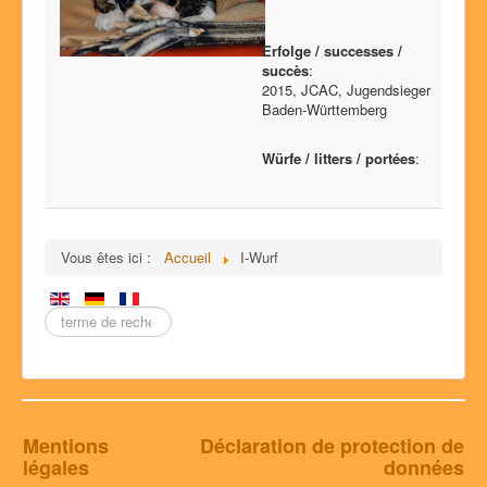
Erfolge / successes /
succès
:
2015, JCAC, Jugendsieger
Baden-Württemberg
Würfe / litters / portées
:
Vous êtes ici :
Accueil
I-Wurf
Entrez
un
terme
de
recherche
ici.
Mentions
Déclaration
de
protection
de
légales
données