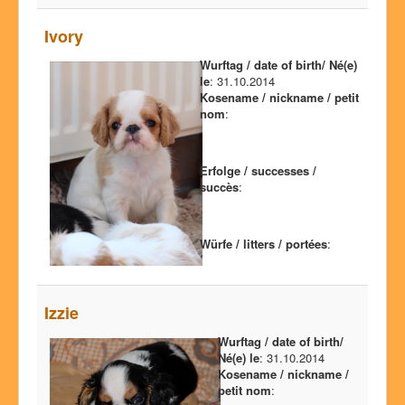
Ivory
Wurftag / date of birth/ Né(e)
le
: 31.10.2014
Kosename / nickname / petit
nom
:
Erfolge / successes /
succès
:
Würfe / litters / portées
:
Izzie
Wurftag / date of birth/
Né(e) le
: 31.10.2014
Kosename / nickname /
petit nom
: