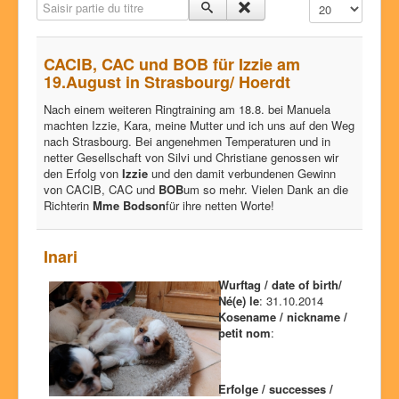
Saisir partie du titre
Affichage #
succès Dog Show
portées
CACIB, CAC und BOB für Izzie am
nos chiens
19.August in Strasbourg/ Hoerdt
photos
Nach einem weiteren Ringtraining am 18.8. bei Manuela
machten Izzie, Kara, meine Mutter und ich uns auf den Weg
histoire
nach Strasbourg. Bei angenehmen Temperaturen und in
netter Gesellschaft von Silvi und Christiane genossen wir
glossaire
den Erfolg von
Izzie
und den damit verbundenen Gewinn
von CACIB, CAC und
BOB
um so mehr. Vielen Dank an die
clavardage
Richterin
Mme Bodson
für ihre netten Worte!
contact
Inari
Wurftag / date of birth/
Né(e) le
: 31.10.2014
Kosename / nickname /
petit nom
:
Erfolge / successes /