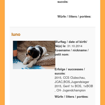
succès
:
Würfe / litters / portées
:
Iuno
Wurftag / date of birth/
Né(e) le
: 31.10.2014
Kosename / nickname /
petit nom
:
Erfolge / successes /
succès
:
2015, CCS Clubschau,
JCAC,BOS,Jugendsieger
2015, Genf 1x BOS, 1xBOB
, CH- Jugendchampion
Würfe / litters / portées
: