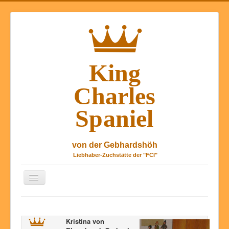
Basculer
la
navigation
Tinis blog de chien
à propos
Kristina von