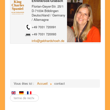
Ehrenkrook-Grabsch
succès Dog Show
Florian-Geyer-Str. 25/1
D-71034 Böblingen
portées
Deutschland / Germany
/
Allemagne
nos chiens
+49 7031 720091
photos
+49 7031 720093
histoire
info@gebhardshoeh.de
glossaire
clavardage
contact
Vous êtes ici :
Accueil
contact
Entrez
un
terme
de